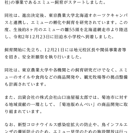
社)の事業であるエミュー飼育がスタートしました。
同社は、進出決定後、東京農業大学北海道オホーツクキャンパ
スと連携し、エミューの孵化や飼育を研究されています。この
度、生後約8ヶ月のエミューの雛55頭を北海道網走市より陸送
し、令和2年12月23日に旧迫水小学校へ到着しました。
飼育開始に先立ち、12月21日には地元校区長や関係事業者等
を招き、安全祈願祭を執り行いました。
同社は、東京農業大学や各機関との飼育研究だけでなく、エミ
ューのオイルや食肉などの商品開発や、観光牧場等の拠点整備
も計画されています。
また、出資会社の株式会社山口油屋福太郎では、菊池市に対す
る地域貢献の一環として、「菊池版めんべい」の商品開発に取
り組まれています。
なお、新型コロナウイルス感染症拡大の防止や、鳥インフルエ
ンザの蔓延防止のため、エミュー見学のための施設開放は行っ