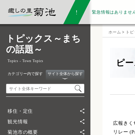
緊急情報は
ありませ
ホーム
>
トピ
トピックス～まち
の話題～
ピー
Topics - Town Topics
カテゴリー内で探す
サイト全体から探す
移住・定住
観光情報
広報きく
リレー (
菊池市の概要