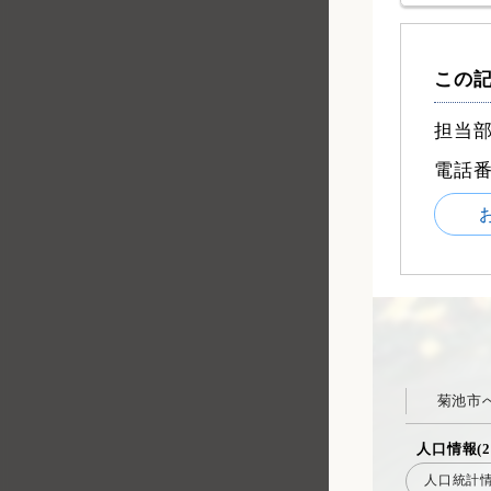
この
担当部
電話
菊池市
人口情報(2
人口統計