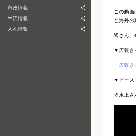
市政情報
この動画
生活情報
と海外の
入札情報
皆さん、
▼広報き
「広報き
▼ピースブ
※水上さ