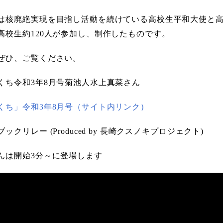
は核廃絶実現を目指し活動を続けている高校生平和大使と高
高校生約120人が参加し、制作したものです。
ぜひ、ご覧ください。
くち令和3年8月号菊池人水上真菜さん
くち」令和3年8月号（サイト内リンク）
ックリレー (Produced by 長崎クスノキプロジェクト)
んは開始3分～に登場します