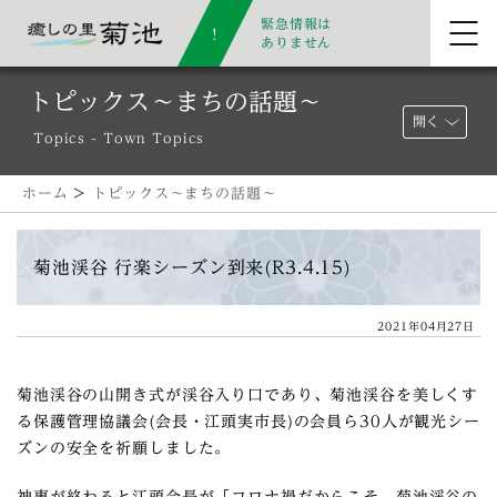
緊急情報は
ありません
トピックス～まちの話題～
開く
Topics - Town Topics
ホーム
>
トピックス～まちの話題～
菊池渓谷 行楽シーズン到来(R3.4.15)
2021年04月27日
菊池渓谷の山開き式が渓谷入り口であり、菊池渓谷を美しくす
る保護管理協議会(会長・江頭実市長)の会員ら30人が観光シー
ズンの安全を祈願しました。