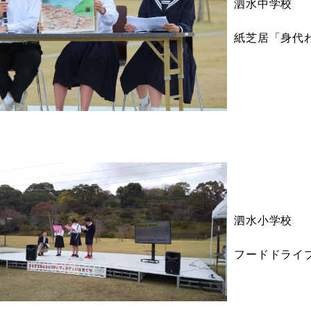
泗水中学校
紙芝居「身代
泗水小学校
フードドライ