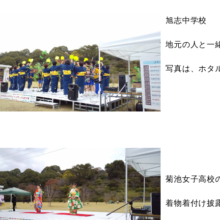
旭志中学校
地元の人と一
写真は、ホタ
菊池女子高校
着物着付け披