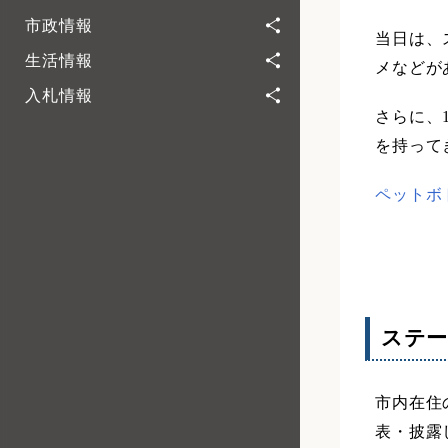
市政情報
当日は、
生活情報
メなどが
入札情報
さらに、
を持って
ペットボ
ステー
市内在住
表・披露