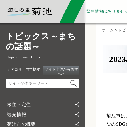
緊急情報は
ありませ
ホーム
>
トピ
トピックス～まち
の話題～
20
Topics - Town Topics
カテゴリー内で探す
サイト全体から探す
移住・定住
観光情報
菊池市は
なのSD
菊池市の概要