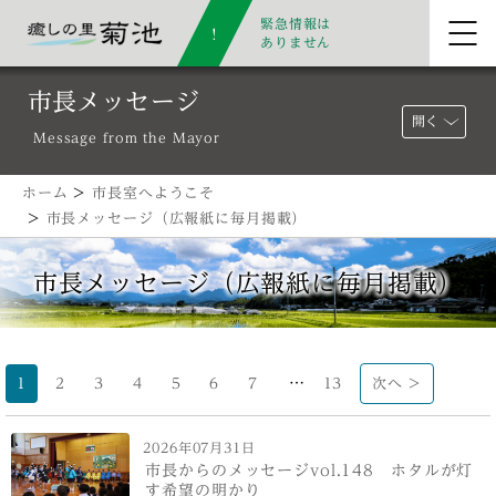
緊急情報は
ありません
市長メッセージ
開く
Message from the Mayor
ホーム
>
市長室へようこそ
>
市長メッセージ（広報紙に毎月掲載）
市長メッセージ（広報紙に毎月掲載）
…
1
2
3
4
5
6
7
13
次へ >
2026年07月31日
市長からのメッセージvol.148 ホタルが灯
す希望の明かり