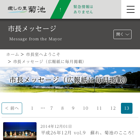
緊急情報は
ありません
市長メッセージ
開く
Message from the Mayor
ホーム
>
市長室へようこそ
>
市長メッセージ（広報紙に毎月掲載）
市長メッセージ（広報紙に毎月掲載）
…
< 前へ
1
7
8
9
10
11
12
13
2014年12月01日
平成26年12月 vol.9 蘇れ、菊池のこころ!