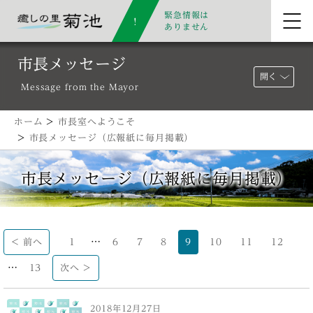
緊急情報は
ありません
市長メッセージ
開く
Message from the Mayor
ホーム
>
市長室へようこそ
>
市長メッセージ（広報紙に毎月掲載）
市長メッセージ（広報紙に毎月掲載）
…
< 前へ
1
6
7
8
9
10
11
12
…
13
次へ >
2018年12月27日