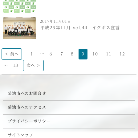
2017年11月01日
平成29年11月 vol.44 イクボス宣言
…
< 前へ
1
6
7
8
9
10
11
12
…
13
次へ >
菊池市へのお問合せ
菊池市へのアクセス
プライバシーポリシー
サイトマップ