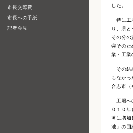
した。
市長交際費
市長への手紙
特に工場
記者会見
り、県と
その分の
④そのた
業・工業
その結果
もなかっ
合志市（
工場への
０１０年
著に増加
池」の団