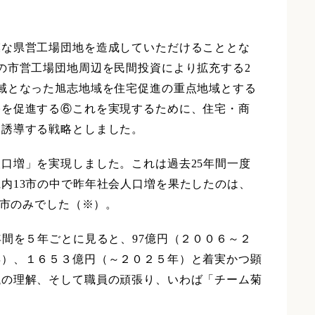
な県営工場団地を造成していただけることとな
の市営工場団地周辺を民間投資により拡充する2
域となった旭志地域を住宅促進の重点地域とする
宅を促進する⑥これを実現するために、住宅・商
に誘導する戦略としました。
口増」を実現しました。これは過去25年間一度
内13市の中で昨年社会人口増を果たしたのは、
３市のみでした（※）。
間を５年ごとに見ると、97億円（２００６～２
年）、１６５３億円（～２０２５年）と着実かつ顕
議の理解、そして職員の頑張り、いわば「チーム菊