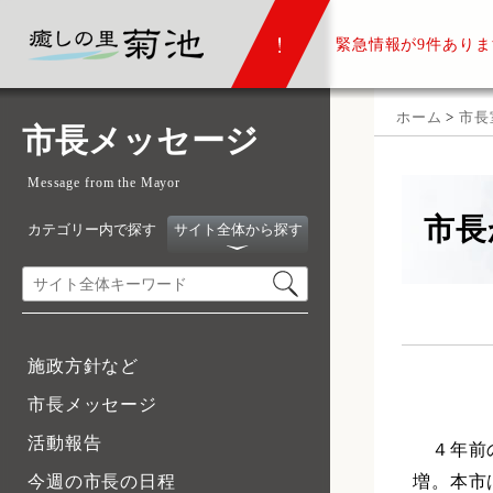
緊急情報が
9件ありま
ホーム
>
市長
市長メッセージ
Message from the Mayor
市長
カテゴリー内で探す
サイト全体から探す
施政方針など
市長メッセージ
活動報告
４年前の
増。本市
今週の市長の日程