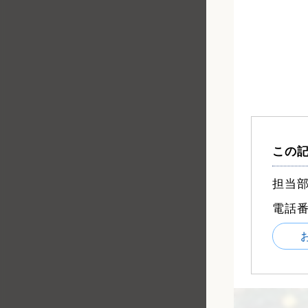
この
担当部
電話