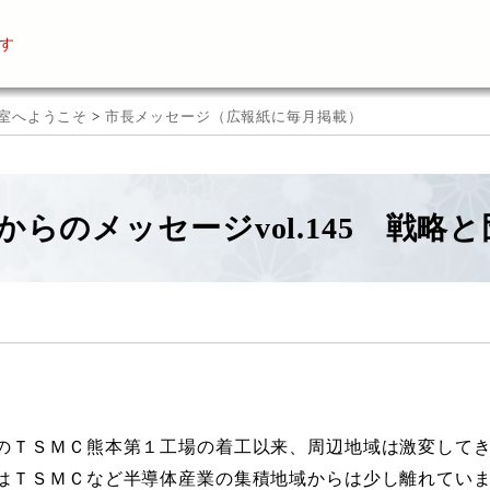
す
室へようこそ
>
市長メッセージ（広報紙に毎月掲載）
からのメッセージvol.145 戦略
ＴＳＭＣ熊本第１工場の着工以来、周辺地域は激変してき
はＴＳＭＣなど半導体産業の集積地域からは少し離れてい