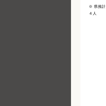
※ 県推
４人