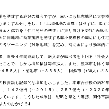
を誘致する絶好の機会ですが、幸いにも旭志地区に大規模
うまくすみ分けをし、1「工場団地の造成」はせずに、既存
資金と体力を「住宅開発の誘致」に振り向ける3特に過疎地
めに同地域に商業施設を誘致する⑤小規模校の周辺にも住
の各ゾーニング（対象地域）を定め、補助金により効率的
、過去４年間連続して、転入者が転出者を上回る「社会人
たことで、しかも増加幅は毎年拡大。また、熊本市を除く県
+４５８人）・菊池市（+３５６人）・阿蘇市（+30人）の
投資額も記録的な増加を示しました。本市合併後の約20年
）、１４２億円（～２０１５）、２５７億円（～２０２０
しています。こうした成果は、戦略と県との連携、関係市
結力のおかげです