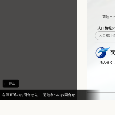
菊池市
人口情報(2
人口統計
法人番号：20
停止
各課直通のお問合せ先
菊池市へのお問合せ