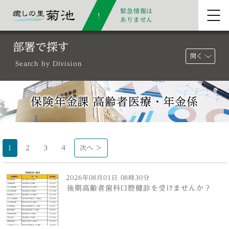
緊急情報は
ありません
部署で探す
開く
Search by Division
保険年金課 高齢者医療・年金係
1
2
3
4
次へ >
2026年08月01日 08時30分
後期高齢者歯科口腔健診を受けませんか？