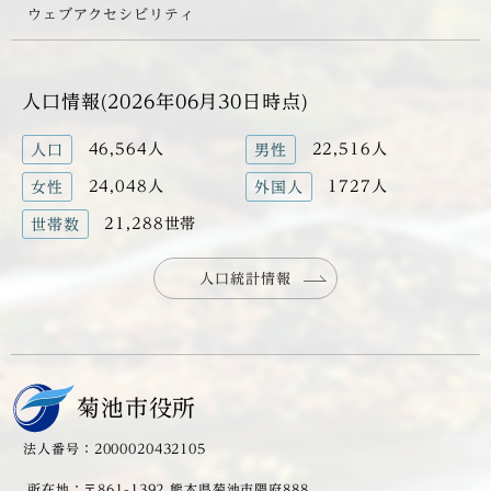
ウェブアクセシビリティ
人口情報(2026年06月30日時点)
46,564人
22,516人
人口
男性
24,048人
1727人
女性
外国人
21,288世帯
世帯数
人口統計情報
菊池市役所
法人番号：2000020432105
所在地：〒861-1392 熊本県菊池市隈府888