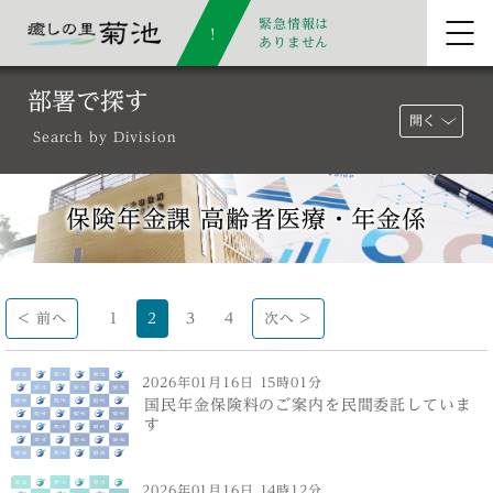
緊急情報は
ありません
部署で探す
開く
Search by Division
保険年金課 高齢者医療・年金係
< 前へ
1
2
3
4
次へ >
2026年01月16日 15時01分
国民年金保険料のご案内を民間委託していま
す
2026年01月16日 14時12分