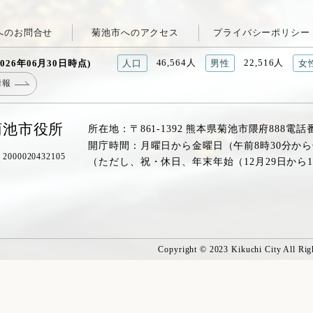
へのお問合せ
菊池市へのアクセス
プライバシーポリシー
46,564人
22,516人
026年06月30日時点)
人口
男性
女
情報
菊池市役所
所在地：〒861-1392 熊本県菊池市隈府888
電話
開庁時間：月曜日から金曜日（午前8時30分から
00020432105
（ただし、祝・休日、年末年始（12月29日から
Copyright © 2023 Kikuchi City All Rig