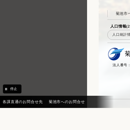
総務課 職員係
菊池市
総務課 総務行政係
防災交通課 交通防犯係
人口情報(2
人口統計
防災交通課 防災交通係
環境課 環境政策係
環境課 廃棄物対策係
法人番号：20
市民課 市民・戸籍係
税務課 市民税係
税務課 固定資産税係
停止
債権管理課 債権管理係
各課直通のお問合せ先
菊池市へのお問合せ
債権管理課 徴収・相談係
地籍調査課 地籍調査係
市民課 マイナカード推進係