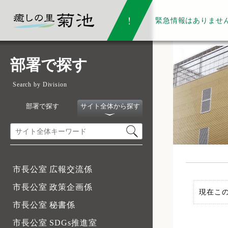
緊急情報は
ありませ
部署で探す
Search by Division
部署で探す
サイト全体から探す
市長公室 広報交流係
市長公室 政策企画係
現在こ
市長公室 秘書係
市長公室 SDGs推進室