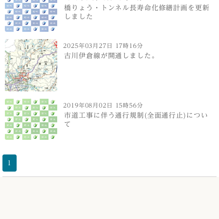
橋りょう・トンネル長寿命化修繕計画を更新
しました
2025年03月27日 17時16分
古川伊倉線が開通しました。
2019年08月02日 15時56分
市道工事に伴う通行規制(全面通行止)につい
て
1