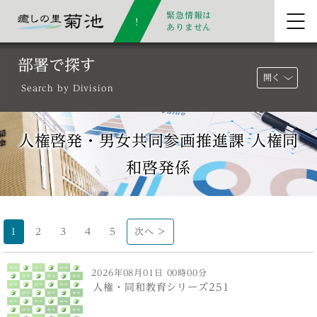
緊急情報は
ありません
部署で探す
開く
Search by Division
人権啓発・男女共同参画推進課 人権同
和啓発係
1
2
3
4
5
次へ >
2026年08月01日 00時00分
人権・同和教育シリーズ251