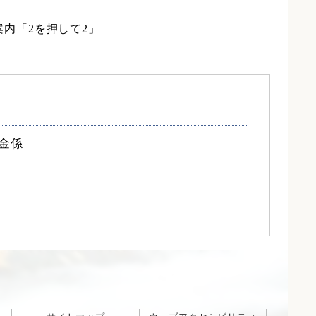
案内「2を押して2」
金係