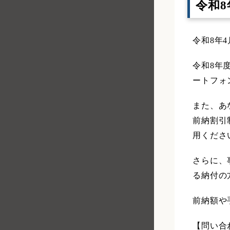
令和
令和8年
令和8年
ートフォ
また、あ
前納割引
用くださ
さらに、
る納付の
前納額や
【問い合