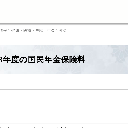
ん
情報
>
健康・医療・戸籍・年金
>
年金
8年度の国民年金保険料