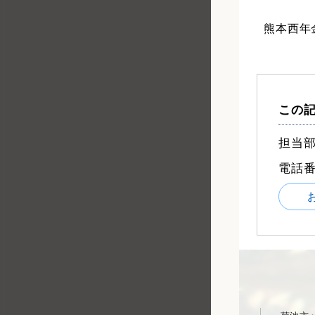
熊本西年
この
担当部
電話