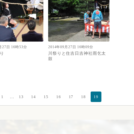
月27日 16時53分
2014年09月27日 16時09分
り
川祭りと住吉日吉神社雨乞太
鼓
…
1
13
14
15
16
17
18
19