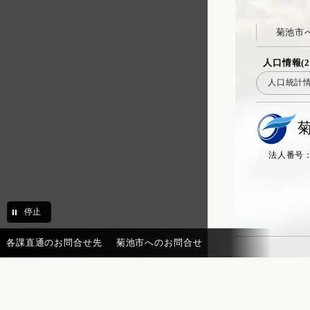
総務課 職員係
菊池市
総務課 総務行政係
防災交通課 交通防犯係
人口情報(2
人口統計
防災交通課 防災交通係
環境課 環境政策係
環境課 廃棄物対策係
法人番号：20
市民課 市民・戸籍係
税務課 市民税係
税務課 固定資産税係
停止
債権管理課 債権管理係
各課直通のお問合せ先
菊池市へのお問合せ
債権管理課 徴収・相談係
地籍調査課 地籍調査係
市民課 マイナカード推進係