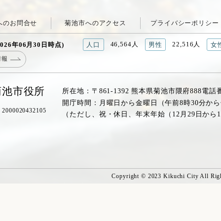
へのお問合せ
菊池市へのアクセス
プライバシーポリシー
46,564人
22,516人
026年06月30日時点)
人口
男性
女
情報
菊池市役所
所在地：〒861-1392 熊本県菊池市隈府888
電話
開庁時間：月曜日から金曜日（午前8時30分から
00020432105
（ただし、祝・休日、年末年始（12月29日から
Copyright © 2023 Kikuchi City All Rig