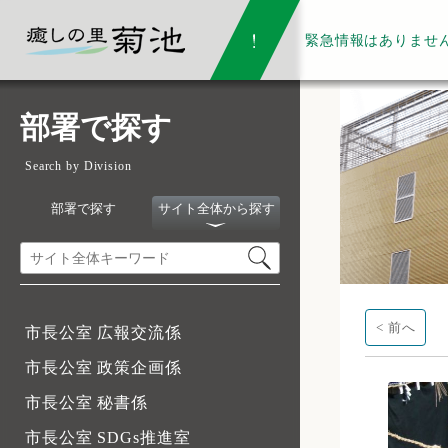
緊急情報は
ありませ
部署で探す
Search by Division
部署で探す
サイト全体から探す
< 前へ
市長公室 広報交流係
市長公室 政策企画係
市長公室 秘書係
市長公室 SDGs推進室