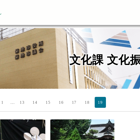
ん
文化課 文化
…
1
13
14
15
16
17
18
19