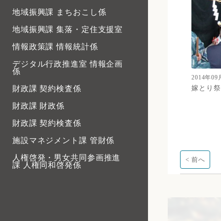
地域振興課 まちおこし係
地域振興課 集落・定住支援室
情報政策課 情報統計係
デジタル行政推進室 情報企画
係
2014年09
嫁とり祭
財政課 契約検査係
財政課 財政係
財政課 契約検査係
施設マネジメント課 管財係
人権啓発・男女共同参画推進
< 前へ
課 人権同和啓発係
人権啓発・男女共同参画推進
課 西部市民センター
人権啓発・男女共同参画推進
課 男女共同参画推進係