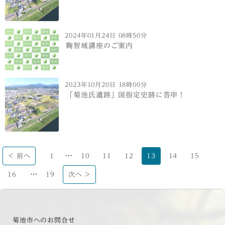
2024年01月24日 08時50分
鞠智城講座のご案内
2023年10月20日 18時00分
「菊池氏遺跡」国指定史跡に答申！
…
< 前へ
1
10
11
12
13
14
15
…
16
19
次へ >
菊池市へのお問合せ