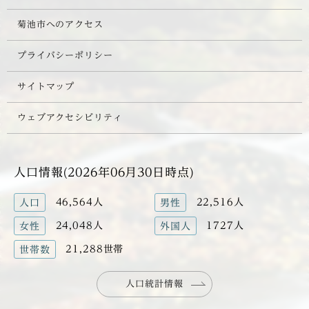
菊池市へのアクセス
プライバシーポリシー
サイトマップ
ウェブアクセシビリティ
人口情報(2026年06月30日時点)
46,564人
22,516人
人口
男性
24,048人
1727人
女性
外国人
21,288世帯
世帯数
人口統計情報