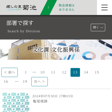
緊急情報は
ありません
部署で探す
開く
Search by Division
文化課 文化振興係
…
< 前へ
1
10
11
12
13
14
15
…
16
19
次へ >
2024年07月30日 17時03分
亀尾城跡