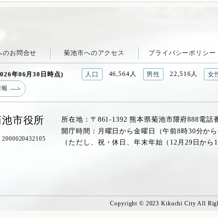
へのお問合せ
菊池市へのアクセス
プライバシーポリシー
46,564人
22,516人
026年06月30日時点)
人口
男性
女
情報
菊池市役所
所在地：〒861-1392 熊本県菊池市隈府888
電話
開庁時間：月曜日から金曜日（午前8時30分から
00020432105
（ただし、祝・休日、年末年始（12月29日から
Copyright © 2023 Kikuchi City All Rig