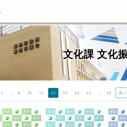
ん
文化課 文化
…
…
1
9
10
11
12
13
14
15
19
次へ