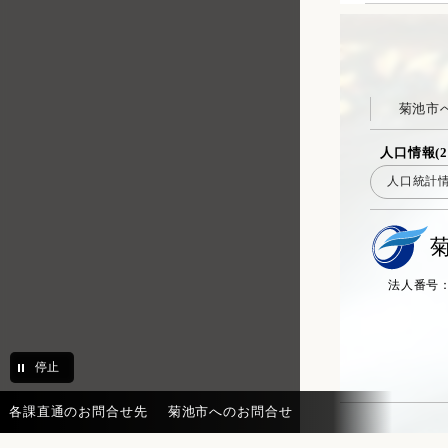
花房保育園
菊之池保育園
健康推進課 健康推進係
菊池市
保険年金課 高齢者医療・年金
係
人口情報(2
人口統計
保険年金課 国民健康保険係
高齢支援課 介護保険係
高齢支援課 地域包括支援セン
ター
法人番号：20
高齢支援課 地域包括支援係
子育て支援課 こども・女性相
談係
停止
子育て支援課 こども家庭支援
係
各課直通のお問合せ先
菊池市へのお問合せ
子育て支援課 子育て支援係