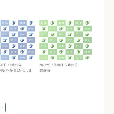
月31日 14時40分
2024年07月30日 17時04分
明板を多言語化しま
碧厳寺
 >