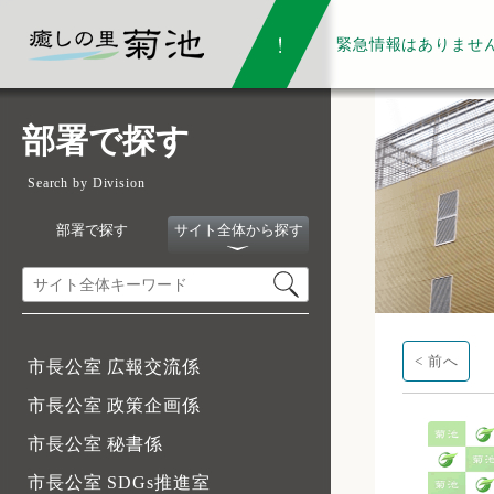
緊急情報は
ありませ
部署で探す
Search by Division
部署で探す
サイト全体から探す
< 前へ
市長公室 広報交流係
市長公室 政策企画係
市長公室 秘書係
市長公室 SDGs推進室