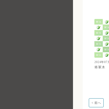
総務課 職員係
総務課 総務行政係
防災交通課 交通防犯係
防災交通課 防災交通係
環境課 環境政策係
環境課 廃棄物対策係
市民課 市民・戸籍係
2024年07
税務課 市民税係
将軍木
税務課 固定資産税係
債権管理課 債権管理係
債権管理課 徴収・相談係
地籍調査課 地籍調査係
< 前へ
市民課 マイナカード推進係