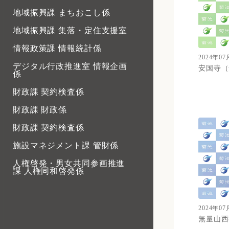
地域振興課 まちおこし係
地域振興課 集落・定住支援室
情報政策課 情報統計係
2024年07
デジタル行政推進室 情報企画
安国寺（
係
財政課 契約検査係
財政課 財政係
財政課 契約検査係
施設マネジメント課 管財係
人権啓発・男女共同参画推進
課 人権同和啓発係
人権啓発・男女共同参画推進
課 西部市民センター
2024年07
人権啓発・男女共同参画推進
無量山西
課 男女共同参画推進係