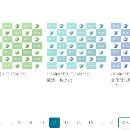
月31日 15時03分
2024年07月31日 14時52分
2024年07
菊池一族とは
文化財説
した。
…
…
1
9
10
11
12
13
14
15
19
次へ