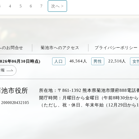
3
4
5
6
7
次へ >
へのお問合せ
菊池市へのアクセス
プライバシーポリシー
46,564人
22,516人
026年06月30日時点)
人口
男性
女
情報
菊池市役所
所在地：〒861-1392 熊本県菊池市隈府888
電話
開庁時間：月曜日から金曜日（午前8時30分から
00020432105
（ただし、祝・休日、年末年始（12月29日から