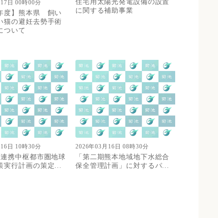
住宅⽤太陽光発電設備の設置
月17日 00時00分
に関する補助事業
年度】熊本県 飼い
い猫の避妊去勢手術
について
月16日 10時30分
2026年03月16日 08時30分
本連携中枢都市圏地球
「第二期熊本地域地下水総合
実行計画の策定...
保全管理計画」に対するパ...