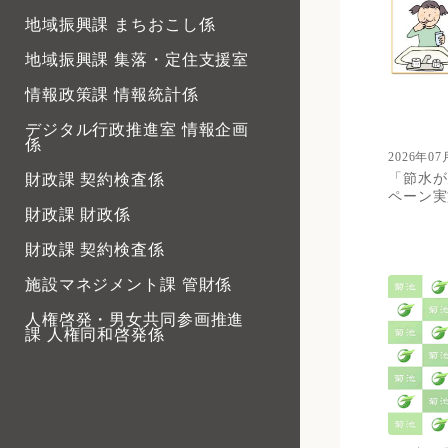
地域振興課 まちおこし係
地域振興課 集落・定住支援室
情報政策課 情報統計係
デジタル行政推進室 情報企画
係
2026年07
「節水が
財政課 契約検査係
ペーン実
財政課 財政係
財政課 契約検査係
施設マネジメント課 管財係
人権啓発・男女共同参画推進
課 人権同和啓発係
人権啓発・男女共同参画推進
課 西部市民センター
人権啓発・男女共同参画推進
課 男女共同参画推進係