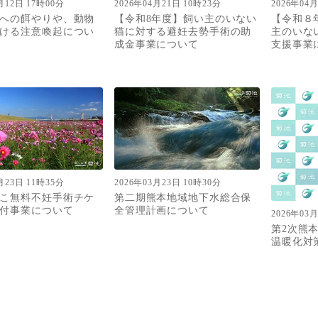
月12日 17時00分
2026年04月21日 10時23分
2026年04
への餌やりや、動物
【令和8年度】飼い主のいない
【令和８
ける注意喚起につい
猫に対する避妊去勢手術の助
主のいな
成金事業について
支援事業
月23日 11時35分
2026年03月23日 10時30分
こ無料不妊手術チケ
第二期熊本地域地下水総合保
付事業について
全管理計画について
2026年03
第2次熊
温暖化対策