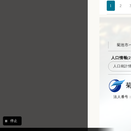
1
2
花房保育園
菊之池保育園
健康推進課 健康推進係
保険年金課 高齢者医療・年金
係
菊池市
保険年金課 国民健康保険係
人口情報(2
高齢支援課 介護保険係
人口統計
高齢支援課 地域包括支援セン
ター
高齢支援課 地域包括支援係
法人番号：20
子育て支援課 こども・女性相
談係
子育て支援課 こども家庭支援
係
停止
子育て支援課 子育て支援係