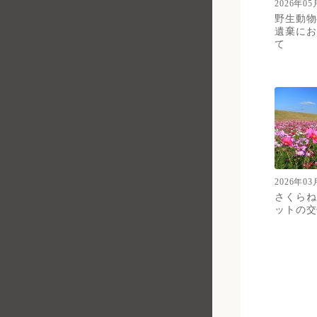
2026年05
総務課 職員係
野生動物
遺棄にお
総務課 総務行政係
て
防災交通課 交通防犯係
防災交通課 防災交通係
環境課 環境政策係
環境課 廃棄物対策係
市民課 市民・戸籍係
2026年03
税務課 市民税係
さくらね
ットの交
税務課 固定資産税係
債権管理課 債権管理係
債権管理課 徴収・相談係
地籍調査課 地籍調査係
市民課 マイナカード推進係