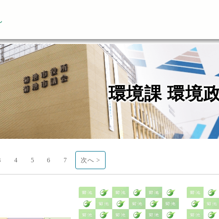
ん
環境課 環境
3
4
5
6
7
次へ >