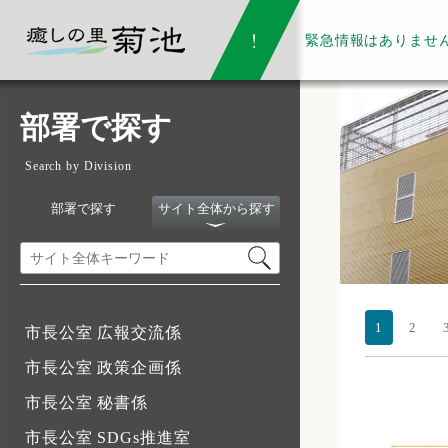
緊急情報は
ありませ
部署で探す
Search by Division
部署で探す
サイト全体から探す
1
2
市長公室 広報交流係
市長公室 政策企画係
市長公室 秘書係
市長公室 SDGs推進室