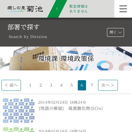
緊急情報は
ありません
部署で探す
開く
Search by Division
環境課 環境政策係
< 前へ
1
2
3
4
5
6
7
次へ >
2014年02月24日 18時24分
[用語の解説] 硫黄酸化物(SOx)
2014年02月24日 18時24分