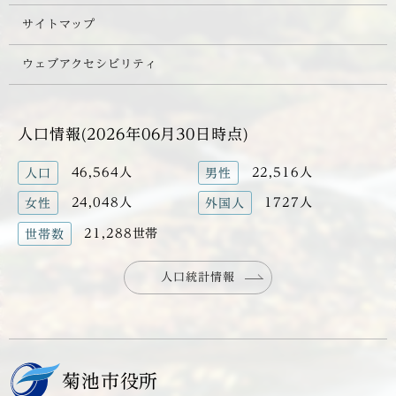
サイトマップ
ウェブアクセシビリティ
人口情報(2026年06月30日時点)
46,564人
22,516人
人口
男性
24,048人
1727人
女性
外国人
21,288世帯
世帯数
人口統計情報
菊池市役所