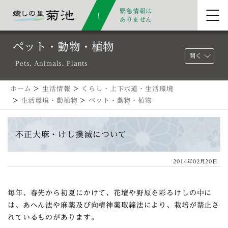
緊急情報は
ありません
ペット・動物・植物
開く
Pets, Animals, Plants
ホーム
>
生活情報
>
くらし・上下水道・生活環境
>
生活環境・動植物
>
ペット・動物・植物
不正大麻・けし撲滅について
2014年02月20日
毎年、春先から初夏にかけて、花壇や野原を彩るけしの中に
は、あへん法や麻薬及び向精神薬取締法により、栽培が禁止さ
れているものがあります。