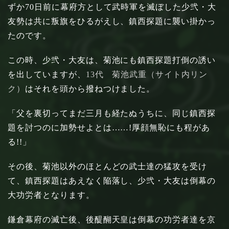
ずか70日前に幕府方として武時軍を滅ぼした少弐・大
友勢は共に叛旗をひるがえし、鎮西探題に襲い掛かっ
たのです。
この時、少弐・大友は、菊池にも鎮西探題打倒の誘い
を出していますが、
13代 菊池武重（サイト内リン
ク）
はそれを頭から撥ねつけました。
「父を裏切ってまだ三月も経たぬうちに、同じ鎮西探
題を討つのに加勢せよとは……!厚顔無恥にも程があ
る!!」
その後、菊池以外のほとんどの武士達の猛攻を受け
て、鎮西探題はあえなく陥落し、少弐・大友は倒幕の
大功労者となります。
鎌倉幕府の滅亡後、後醍醐天皇は倒幕の功労者達を京