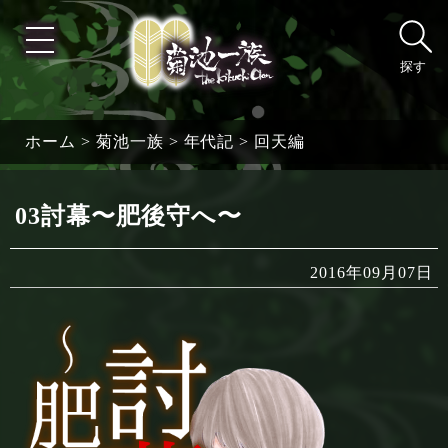
探す
ホーム
>
菊池一族
>
年代記
>
回天編
03討幕〜肥後守へ〜
2016年09月07日