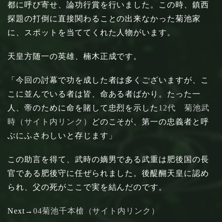
都に呼び寄せ、論功行賞を行いました。この時、鎮西
探題の打倒に直接関わることの出来なかった菊池家
に、スポットを当ててくれた人物がいます。
天皇方随一の英雄、楠木正成です。
「今回の討幕で功を成した者は多くございますが、こ
こに並んでいる者は皆、命ある者ばかり。たった一
人、帝のために命を賭して忠烈を示した
12代 菊池武
時（サイト内リンク）
どのこそが、第一の忠義者と呼
ぶにふさわしいと存じます」
この助言を得て、武時の嫡男である武重は肥後国の長
官である肥後守に任ぜられました。後醍醐天皇に認め
られ、父の死がここで実を結んだのです。
Next→
04菊池千本槍（サイト内リンク）