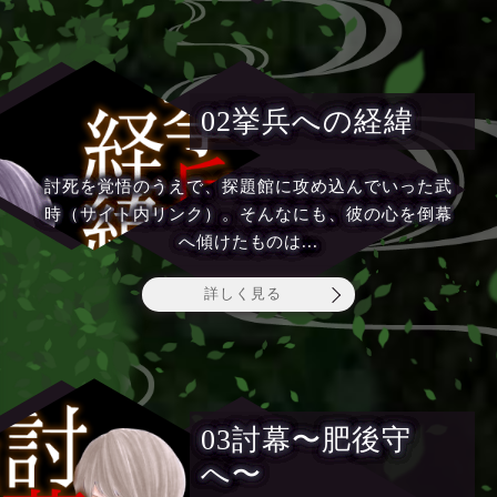
02挙兵への経緯
討死を覚悟のうえで、探題館に攻め込んでいった武
時（サイト内リンク）。そんなにも、彼の心を倒幕
へ傾けたものは...
詳しく見る
03討幕〜肥後守
へ〜