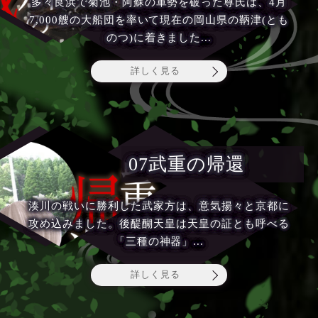
多々良浜で菊池・阿蘇の軍勢を破った尊氏は、4月
7,000艘の大船団を率いて現在の岡山県の鞆津(とも
のつ)に着きました...
詳しく見る
07武重の帰還
湊川の戦いに勝利した武家方は、意気揚々と京都に
攻め込みました。後醍醐天皇は天皇の証とも呼べる
「三種の神器」...
詳しく見る