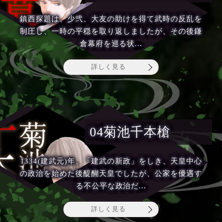
鎮西探題は、少弐、大友の助けを得て武時の反乱を
制圧し、一時の平穏を取り返しましたが、その後鎌
倉幕府を巡る状...
詳しく見る
04菊池千本槍
1334(建武元)年、「建武の新政」をしき、天皇中心
の政治を始めた後醍醐天皇でしたが、公家を優遇す
る不公平な政治だ...
詳しく見る