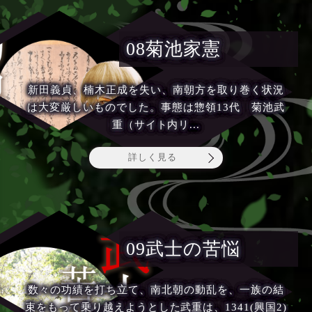
08菊池家憲
新田義貞、楠木正成を失い、南朝方を取り巻く状況
は大変厳しいものでした。事態は惣領13代 菊池武
重（サイト内リ...
詳しく見る
09武士の苦悩
数々の功績を打ち立て、南北朝の動乱を、一族の結
束をもって乗り越えようとした武重は、1341(興国2)