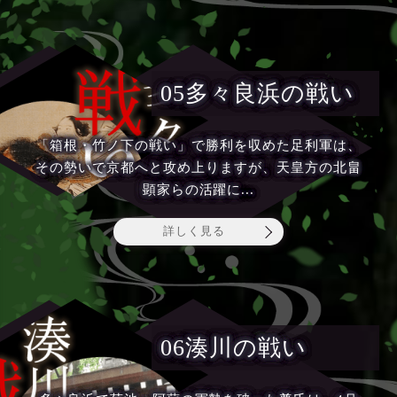
05多々良浜の戦い
「箱根・竹ノ下の戦い」で勝利を収めた足利軍は、
その勢いで京都へと攻め上りますが、天皇方の北畠
顕家らの活躍に...
詳しく見る
06湊川の戦い