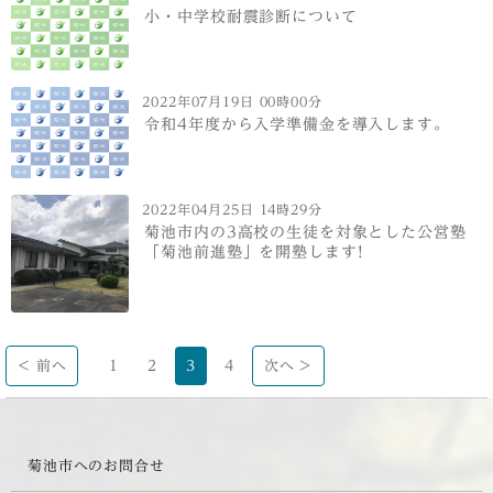
小・中学校耐震診断について
2022年07月19日 00時00分
令和4年度から入学準備金を導入します。
2022年04月25日 14時29分
菊池市内の3高校の生徒を対象とした公営塾
「菊池前進塾」を開塾します!
< 前へ
1
2
3
4
次へ >
菊池市へのお問合せ