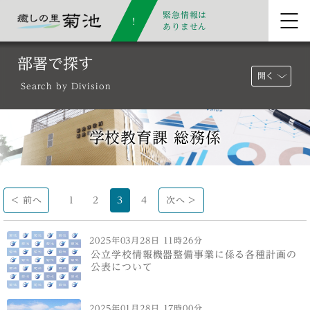
緊急情報は
ありません
部署で探す
開く
Search by Division
学校教育課 総務係
< 前へ
1
2
3
4
次へ >
2025年03月28日 11時26分
公立学校情報機器整備事業に係る各種計画の
公表について
2025年01月28日 17時00分