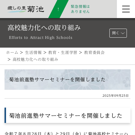
緊急情報は
ありません
高校魅力化への取り組み
開く
Efforts to Attract High Schools
ホーム
>
生活情報
>
教育・生涯学習
>
教育委員会
>
高校魅力化への取り組み
菊池前進塾サマーセミナーを開催しました
2025年09月25日
菊池前進塾サマーセミナーを開催しました
令和７年８月28日（木）と29日（金）に菊池高校セミナーハ