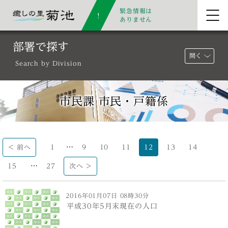
緊急情報は
ありません
部署で探す
開く
Search by Division
市民課 市民・戸籍係
…
< 前へ
1
9
10
11
12
13
14
…
15
27
次へ >
2016年01月07日 08時30分
平成30年5月末現在の人口