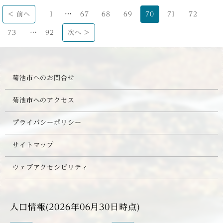
…
< 前へ
1
67
68
69
70
71
72
…
73
92
次へ >
菊池市へのお問合せ
菊池市へのアクセス
プライバシーポリシー
サイトマップ
ウェブアクセシビリティ
人口情報(2026年06月30日時点)