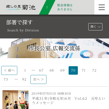
緊急情報は
ありません
部署で探す
開く
Search by Division
市長公室 広報交流係
…
< 前へ
1
67
68
69
70
71
72
…
73
92
次へ >
2019年07月01日 08時30分
平成31年(令和元年)6月 Vol.62 元号とい
うメッセージ