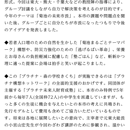
形式。今回は東大・熊大・千葉大などの教授陣の指導により、
グループ討議をしながら自力で解決策を考えるのが目的です。
今年のテーマは「菊池の未来市長」。本市の課題や問題点を聞
いた後、グループごとに自分たちが市長になったつもりで今後
のアイデアを発表しました。
◆若者人口増のための自然を生かした「菊池まるごとテーマパ
ーク」構想や、防災力強化のための「逃げるばい革命」、栄養
とお母さんの負担軽減に配慮した「塾ごはん」など、斬新かつ
理に適った提案に会場は拍手と笑いが起こりました。
◆この「プラチナ・森の学校きくち」が実施できるのは「プラ
チナ構想ネットワーク」の全面的支援のおかげです。同団体が
主催する「プラチナ未来人財育成塾」に、本市のみ特例で5年
前から毎年7人(全国枠72人)の中学生を派遣していますが、も
っと多くの生徒に機会を与えたいとの本市の考えに共鳴され、
先行モデルとして費用も含めてご協力いただいているもので
す。将来は各地に展開したいとの意向で、主宰者で元東大総長
の小宮山宏先生が今回わざわざ講評のために参観され、温かい