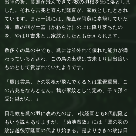
出陣の折、霊鷹が飛んできて2枚の羽根を兜に落としま
した。それを吉兆と喜んだ隆直が、家紋としたとされ
ています。また一説には、隆直が阿蘇に参籠していた
時、鷹の羽が土器（かわらけ）の上に降り落ちたの
を、やはり吉兆とし家紋としたとも伝えられます。
数多くの鳥の中でも、鷹には並外れて優れた能力が備
わっているとされ、この鳥の出現は古来より目出度い
ものとして貴ばれていたようです。
「鷹は霊鳥、その羽根が飛んでくるとは重畳重畳。こ
の吉兆をなんとせん。我が家紋として定め、子々孫々
受け継がん。」
日足紋を鷹の羽に改めたのは、5代経直とも8代能隆と
もいう説もありますが、『菊池温故』には「鷹の羽の
紋は越後守隆直の代より始まる。是よりさきの紋は日