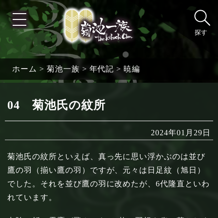
探す
ホーム
>
菊池一族
>
年代記
>
暁編
04 菊池氏の紋所
2024年01月29日
菊池氏の紋所といえば、真っ先に思い浮かぶのは並び
鷹の羽（揃い鷹の羽）ですが、元々は日足紋（旭日）
でした。それを並び鷹の羽に改めたが、6代隆直といわ
れています。