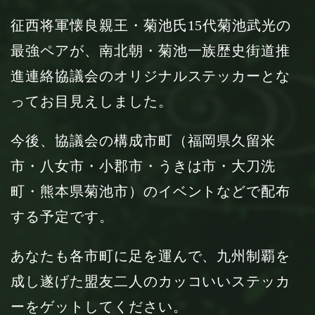
征西将軍懐良親王・菊池氏15代菊池武光の
最強ペアが、南北朝・菊池一族歴史街道推
進連絡協議会のオリジナルステッカーとな
ってお目見えしました。
今後、協議会の構成市町（福岡県久留米
市・八女市・小郡市・うきは市・大刀洗
町・熊本県菊池市）のイベントなどで配布
する予定です。
あなたも各市町に足を運んで、九州制覇を
成し遂げた盟友二人のカッコいいステッカ
ーをゲットしてください。