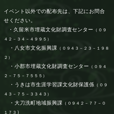
イベント以外での配布先は、下記にお問合
せください。
・久留米市埋蔵文化財調査センター
（
０９
４２－３４－４９９５）
・八女市文化振興課
（
０９４３－２３－１９８
２）
・小郡市埋蔵文化財調査センター
（
０９４
２－７５－７５５５）
・うきは市生涯学習課文化財保護係
（
０９
４３－７５－３３４３）
・大刀洗町地域振興課
（
０９４２－７７－０
）
１７３