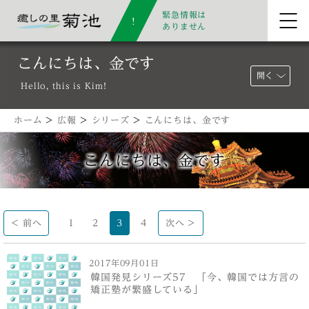
緊急情報は
ありません
こんにちは、金です
開く
Hello, this is Kim!
ホーム
>
広報
>
シリーズ
>
こんにちは、金です
こんにちは、金です
< 前へ
1
2
3
4
次へ >
2017年09月01日
韓国発見シリーズ57 「今、韓国では方言の
矯正塾が繁盛している」