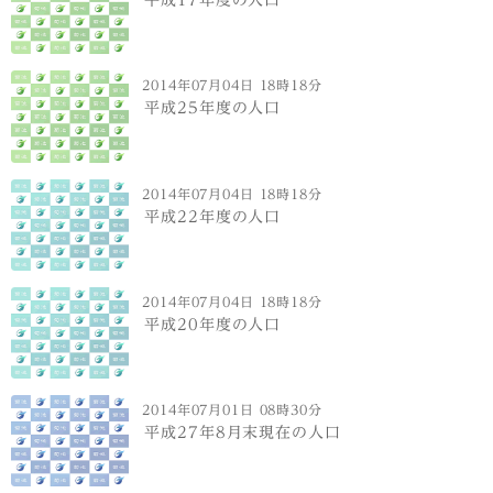
2014年07月04日 18時18分
平成25年度の人口
2014年07月04日 18時18分
平成22年度の人口
2014年07月04日 18時18分
平成20年度の人口
2014年07月01日 08時30分
平成27年8月末現在の人口