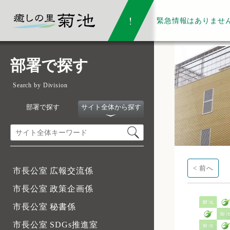
緊急情報は
ありませ
部署で探す
Search by Division
部署で探す
サイト全体から探す
< 前へ
市長公室 広報交流係
市長公室 政策企画係
市長公室 秘書係
市長公室 SDGs推進室