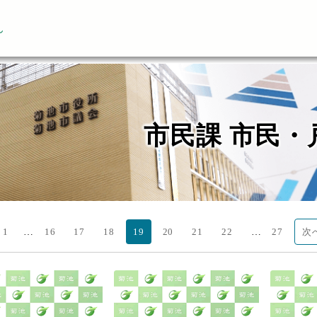
ん
市民課 市民・
…
…
1
16
17
18
19
20
21
22
27
次へ