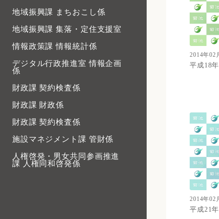
地域振興課 まちおこし係
地域振興課 集落・定住支援室
情報政策課 情報統計係
2014年02
デジタル行政推進室 情報企画
平成18
係
財政課 契約検査係
財政課 財政係
財政課 契約検査係
施設マネジメント課 管財係
人権啓発・男女共同参画推進
課 人権同和啓発係
人権啓発・男女共同参画推進
課 西部市民センター
2014年02
人権啓発・男女共同参画推進
平成21
課 男女共同参画推進係