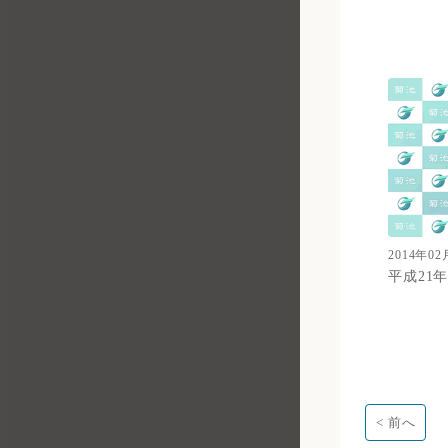
総務課 職員係
総務課 総務行政係
防災交通課 交通防犯係
防災交通課 防災交通係
環境課 環境政策係
環境課 廃棄物対策係
市民課 市民・戸籍係
2014年02
税務課 市民税係
平成21
税務課 固定資産税係
債権管理課 債権管理係
債権管理課 徴収・相談係
地籍調査課 地籍調査係
< 前へ
市民課 マイナカード推進係