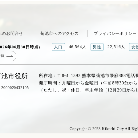
へのお問合せ
菊池市へのアクセス
プライバシーポリシー
46,564人
22,516人
026年06月30日時点)
人口
男性
女
情報
菊池市役所
所在地：〒861-1392 熊本県菊池市隈府888
電話
開庁時間：月曜日から金曜日（午前8時30分から
00020432105
（ただし、祝・休日、年末年始（12月29日から
Copyright © 2023 Kikuchi City All Rig