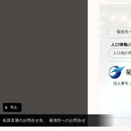
花房保育園
菊之池保育園
健康推進課 健康推進係
菊池市
保険年金課 高齢者医療・年金
係
人口情報(2
人口統計
保険年金課 国民健康保険係
高齢支援課 介護保険係
高齢支援課 地域包括支援セン
ター
法人番号：20
高齢支援課 地域包括支援係
子育て支援課 こども・女性相
談係
停止
子育て支援課 こども家庭支援
係
各課直通のお問合せ先
菊池市へのお問合せ
子育て支援課 子育て支援係