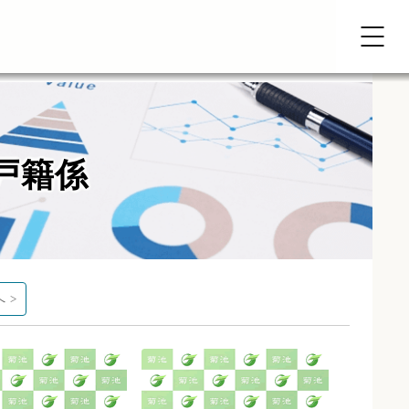
戸籍係
 >