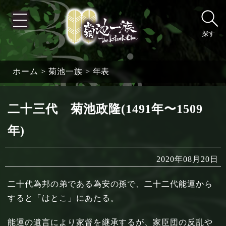
探す
ホーム
>
菊池一族
>
年表
二十三代 菊池政隆(1491年〜1509
年)
2020年08月20日
二十代為邦の弟である為安の孫で、二十二代能運から
すると「はとこ」にあたる。
能運の遺言により家督を継承するが、家臣団の反乱や