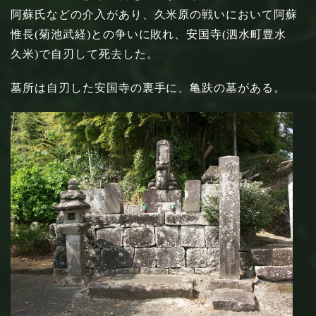
阿蘇氏などの介入があり、久米原の戦いにおいて阿蘇
惟長(菊池武経)との争いに敗れ、安国寺(泗水町豊水
久米)で自刃して死去した。
墓所は自刃した安国寺の裏手に、亀趺の墓がある。