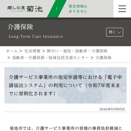
緊急情報は
ありません
介護保険
開く
Long-Term Care Insurance
ホーム
>
生活情報
>
障がい・福祉・高齢者・介護保険
>
高齢者・介護保険・地域包括支援センター
>
介護保険
介護サービス事業所の指定申請等における「電子申
請届出システム」の利用について（令和7年度末ま
でに原則化されます）
2026年03月05日
菊池市では、介護サービス事業所の皆様の事務負担軽減と