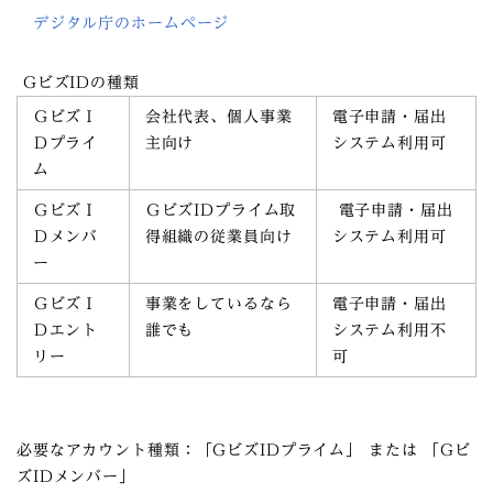
デジタル庁のホームページ
GビズIDの種類
ＧビズＩ
会社代表、個人事業
電子申請・届出
Ｄプライ
主向け
システム利用可
ム
ＧビズＩ
ＧビズIDプライム取
電子申請・届出
Ｄメンバ
得組織の従業員向け
システム利用可
ー
ＧビズＩ
事業をしているなら
電子申請・届出
Ｄエント
誰でも
システム利用不
リー
可
必要なアカウント種類：「
GビズIDプライム
」 または 「
Gビ
ズIDメンバー
」