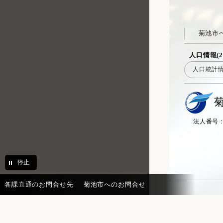
菊池市
人口情報(2
人口統計
法人番号：20
停止
各課直通のお問合せ先
菊池市へのお問合せ