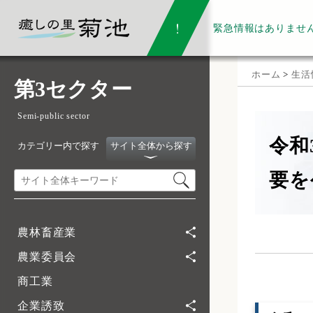
緊急情報は
ありませ
ホーム
>
生活
第3セクター
Semi-public sector
令和
カテゴリー内で探す
サイト全体から探す
要を
農林畜産業
農業委員会
商工業
企業誘致