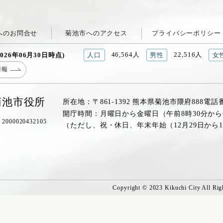
へのお問合せ
菊池市へのアクセス
プライバシーポリシー
46,564人
22,516人
026年06月30日時点)
人口
男性
女
情報
菊池市役所
所在地：〒861-1392 熊本県菊池市隈府888
電話
開庁時間：月曜日から金曜日（午前8時30分から
00020432105
（ただし、祝・休日、年末年始（12月29日から
Copyright © 2023 Kikuchi City All Rig