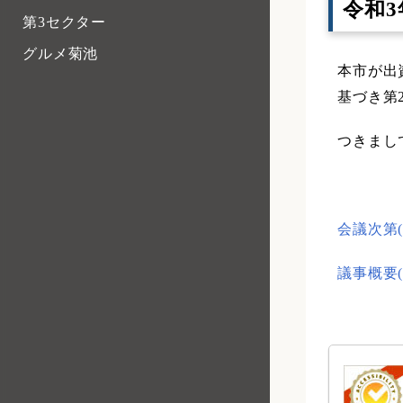
令和
第3セクター
グルメ菊池
本市が出
基づき第
つきまし
会議次第(P
議事概要(P