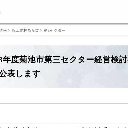
ん
情報
>
商工農林畜産業
>
第3セクター
3年度菊池市第三セクター経営検討
公表します