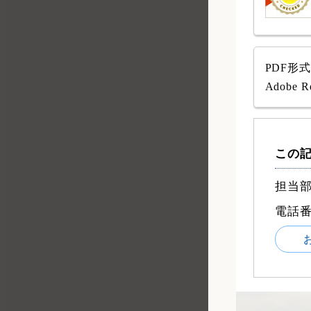
PDF形
Adob
この
担当部
電話