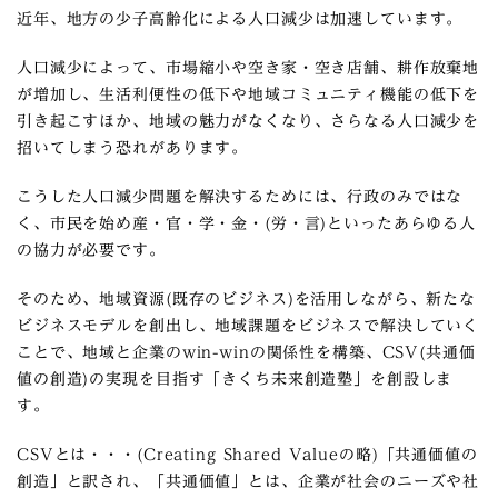
近年、地方の少子高齢化による人口減少は加速しています。
人口減少によって、市場縮小や空き家・空き店舗、耕作放棄地
が増加し、生活利便性の低下や地域コミュニティ機能の低下を
引き起こすほか、地域の魅力がなくなり、さらなる人口減少を
招いてしまう恐れがあります。
こうした人口減少問題を解決するためには、行政のみではな
く、市民を始め産・官・学・金・(労・言)といったあらゆる人
の協力が必要です。
そのため、地域資源(既存のビジネス)を活用しながら、新たな
ビジネスモデルを創出し、地域課題をビジネスで解決していく
ことで、地域と企業のwin-winの関係性を構築、CSV(共通価
値の創造)の実現を目指す「きくち未来創造塾」を創設しま
す。
CSVとは・・・(Creating Shared Valueの略)「共通価値の
創造」と訳され、「共通価値」とは、企業が社会のニーズや社