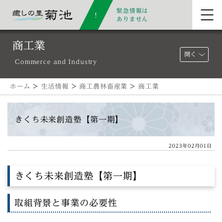
緊急情報は
ありません
商工業
開く
Commerce and Industry
ホーム
>
生活情報
>
商工農林畜産業
>
商工業
きくち未来創造塾【第一期】
2023年02月01日
きくち未来創造塾【第一期】
取組背景と事業の必要性