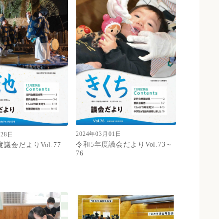
2024年03月01日
月28日
令和5年度議会だよりVol.73～
議会だよりVol.77
76