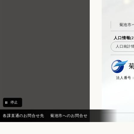
菊池市
人口情報(2
人口統計
法人番号：20
停止
各課直通のお問合せ先
菊池市へのお問合せ