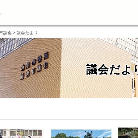
ん
市議会
>
議会だより
議会だよ