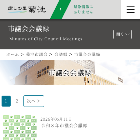
緊急情報は
ありません
市議会会議録
開く
Minutes of City Council Meetings
ホーム
>
菊池市議会
>
会議録
>
市議会会議録
市議会会議録
1
2
次へ >
2026年06月11日
令和８年市議会会議録