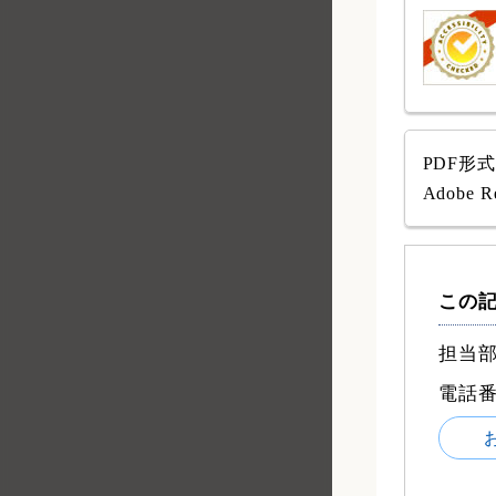
PDF形
Adob
この
担当部
電話