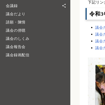
下記リン
会議録
令和
議会だより
請願・陳情
議会だ
議会の傍聴
議会だ
議会のしくみ
議会だ
議会報告会
議会だ
議会録画配信