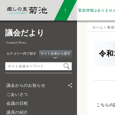
緊急情報は
ありませ
ホーム
>
菊池
議会だより
Council News
令和3
カテゴリー内で探す
サイト全体から探す
議会からのお知らせ
ごあいさつ
会議の日程
こちらの
議員の紹介