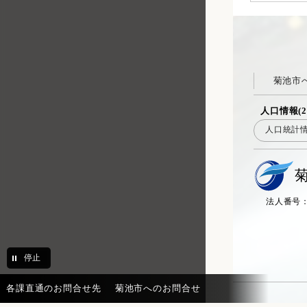
菊池市
人口情報(2
人口統計
法人番号：20
停止
各課直通のお問合せ先
菊池市へのお問合せ