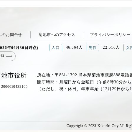
へのお問合せ
菊池市へのアクセス
プライバシーポリシー
46,564人
22,516人
026年06月30日時点)
人口
男性
女
情報
菊池市役所
所在地：〒861-1392 熊本県菊池市隈府888
電話
開庁時間：月曜日から金曜日（午前8時30分から
00020432105
（ただし、祝・休日、年末年始（12月29日から
Copyright © 2023 Kikuchi City All Rig