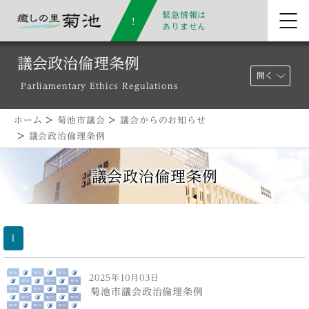
緊急情報は
ありません
議会政治倫理条例
開く
Parliamentary Ethics Regulations
ホーム
>
菊池市議会
>
議会からのお知らせ
>
議会政治倫理条例
議会政治倫理条例
1
2025年10月03日
菊池市議会政治倫理条例