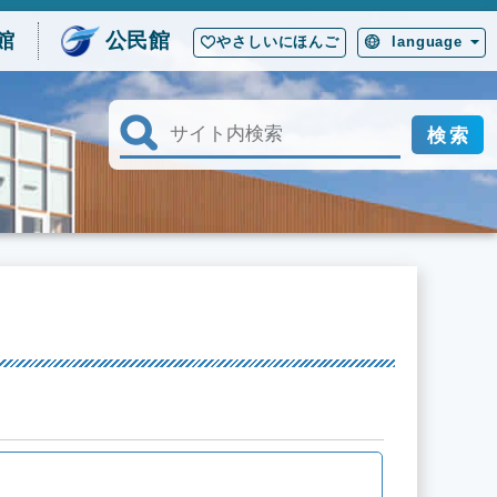
館
公民館
やさしいにほんご
language