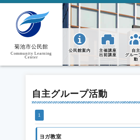
菊池市公民館
公民館案内
主催講座
自
Community Learning
出前講座
グルー
Center
動
自主グループ活動
1
ヨガ教室