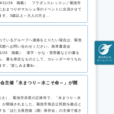
024/11/26 掲載） フラダンスレッスン／菊池市
におまつりやマルシェ等のイベントに出演させて
す。3歳以上～大人の方ま...
れているグループへ連絡をとりたい場合は、菊池
民館へお問い合わせください。南草書道会
/11/26 掲載） 漢字・かな・実用書などの書を
ら、書を身近なものとして、カレンダーやうちわ
す。”楽しみま書&r...
存会主催「水まつり～水こそ命～」が開
日（土）、菊池市赤星の正林寺で、「水まつり～水
」が開催されました。菊池市旭志公民館を拠点と
する「ほたる夜想曲（踊）保存会」の主催で催さ