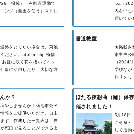
1/26 掲載） 有酸素運動で
loa（2
ーニング（自重を使う）ストレ
内を中心
.
頂いていま
書道教室
へ連絡をとりたい場合は、菊池
★掲載さ
い。atelier clip 植物
市中央公
載） お庭に咲く花を描いてイン
（2024
お仕事に活用したり、大切な方
学びなが
..
作りをしま
んか？
ほたる夜想曲（踊）保
を増やしませんか？菊池市公民
催されました！
ら情報をご提供いただき、自主
5月18
います。作成した一覧表は、自
こそ命～
方が窓口で見ることができるよ
して活動