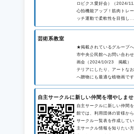
ロビクス愛好会）（2024/1
心拍機能アップ！筋肉トレ
ッチ運動で柔軟性を目指し..
芸術系教室
★掲載されているグループ
市中央公民館へお問い合わせくださ
画会（2024/10/23 掲
テリアにしたり、アートな
へ贈物にも最適な植物画です.
自主サークルに新しい仲間を増やしませ
自主サークルに新しい仲間
館では、利用団体の皆様か
サークル一覧表を作成して
主サークル情報を知りたい