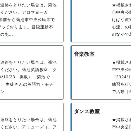
へ連絡をとりたい場合は、菊池
★掲載さ
せください。アロマヨーガ
市中央公
 17年前から菊池市中央公民館で
けばな教室
行っております。普段運動不
心流」の
あ...
のなかで思
音楽教室
へ連絡をとりたい場合は、菊池
★掲載さ
せください。菊池英語教室 タ
市中央公
/10/23 掲載） 菊池で
（2024
おり、生徒さんの英語力・モチ
練習を行
...
で活動［年
ダンス教室
へ連絡をとりたい場合は、菊池
★掲載さ
せください。アミューズ（エア
市中央公民