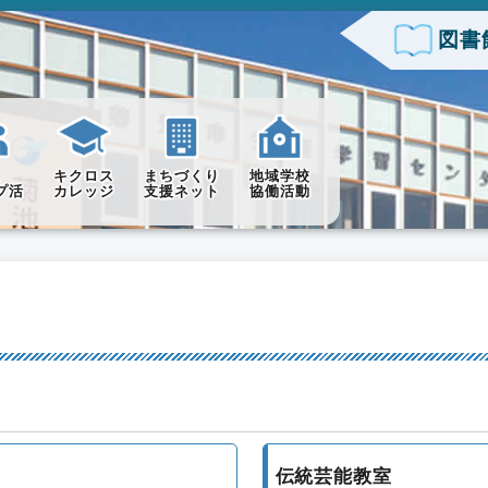
図書
主
キクロス
まちづくり
地域学校
プ活
カレッジ
支援ネット
協働活動
伝統芸能教室