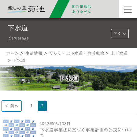
緊急情報は
ありません
下水道
開く
Sewerage
ホーム
>
生活情報
>
くらし・上下水道・生活環境
>
上下水道
>
下水道
下水道
< 前へ
1
2
2022年06月08日
下水道事業法に基づく事業計画の公表につい
て