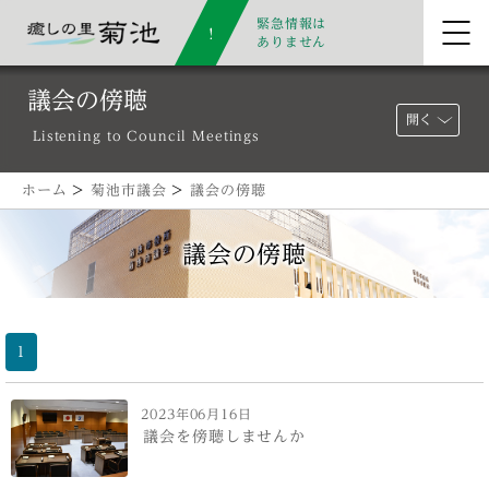
緊急情報は
ありません
議会の傍聴
開く
Listening to Council Meetings
ホーム
>
菊池市議会
>
議会の傍聴
議会の傍聴
1
2023年06月16日
議会を傍聴しませんか