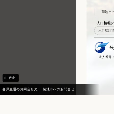
菊池市
人口情報(2
人口統計
法人番号：20
停止
各課直通のお問合せ先
菊池市へのお問合せ