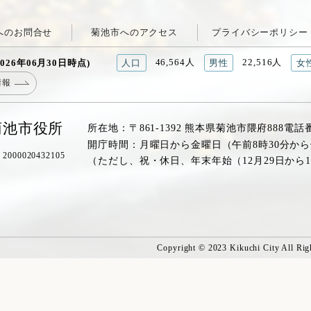
へのお問合せ
菊池市へのアクセス
プライバシーポリシー
46,564人
22,516人
026年06月30日時点)
人口
男性
女
情報
菊池市役所
所在地：〒861-1392 熊本県菊池市隈府888
電話
開庁時間：月曜日から金曜日（午前8時30分から
00020432105
（ただし、祝・休日、年末年始（12月29日から
Copyright © 2023 Kikuchi City All Rig