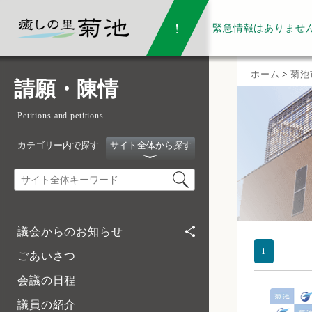
緊急情報は
ありませ
ホーム
>
菊池
請願・陳情
Petitions and petitions
カテゴリー内で探す
サイト全体から探す
議会からのお知らせ
1
ごあいさつ
会議の日程
議員の紹介