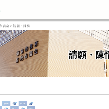
ん
市議会
>
請願・陳情
請願・陳