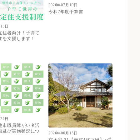
2026年07月10日
令和7年度予算書
月15日
在住者向け！子育て
住を支援します！
月24日
池市職員障がい者活
画及び実施状況につ
2026年06月15日
空き家-31【売買450万円】<受