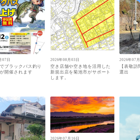
月07日
2026年08月03日
2026年07
でブラックバス釣り
空き店舗や空き地を活用した
【表敬訪
が開催されます
新規出店を菊池市がサポート
選出
します。
2026年07月16日