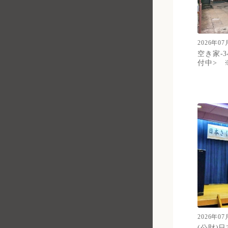
2026年07
空き家-3
付中> 
2026年07
(公財)