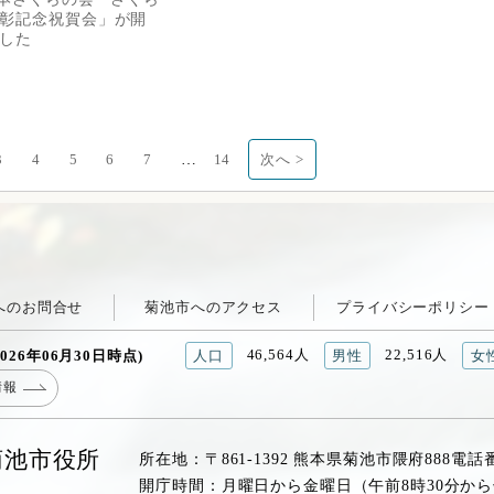
彰記念祝賀会」が開
した
…
3
4
5
6
7
14
次へ >
へのお問合せ
菊池市へのアクセス
プライバシーポリシー
46,564人
22,516人
026年06月30日時点)
人口
男性
女
情報
菊池市役所
所在地：〒861-1392 熊本県菊池市隈府888
電話
開庁時間：月曜日から金曜日（午前8時30分から