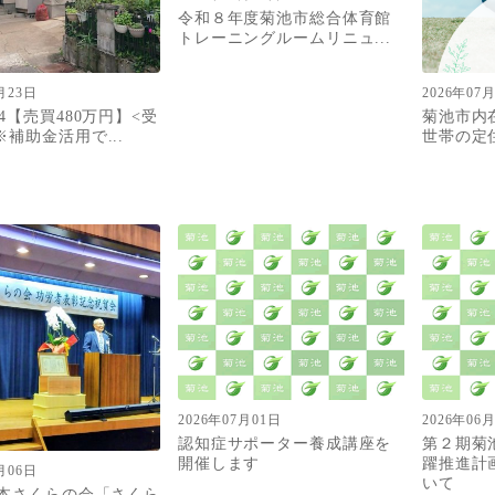
令和８年度菊池市総合体育館
トレーニングルームリニュ...
月23日
2026年07
4【売買480万円】<受
菊池市内
※補助金活用で...
世帯の定
2026年07月01日
2026年06
認知症サポーター養成講座を
第２期菊
開催します
躍推進計
月06日
いて
日本さくらの会「さくら