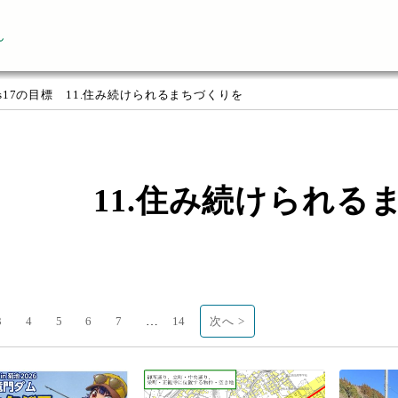
ん
Gs17の目標 11.住み続けられるまちづくりを
11.住み続けられる
…
3
4
5
6
7
14
次へ >