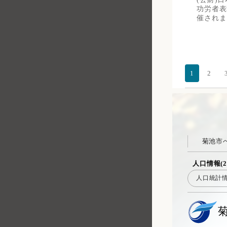
功労者表
催されま
1
2
菊池市
人口情報(2
人口統計