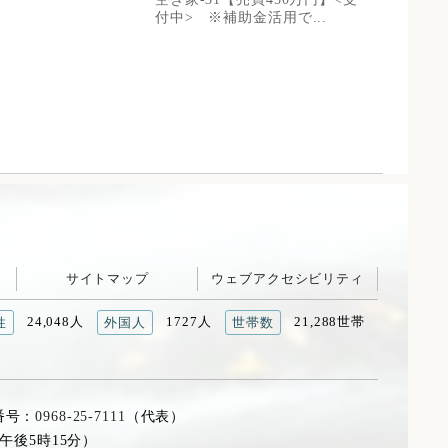
付中> ※補助金活用で...
サイトマップ
ウェブアクセシビリティ
24,048人
1727人
21,288世帯
性
外国人
世帯数
番号：
0968-25-7111
（代表）
午後5時15分）