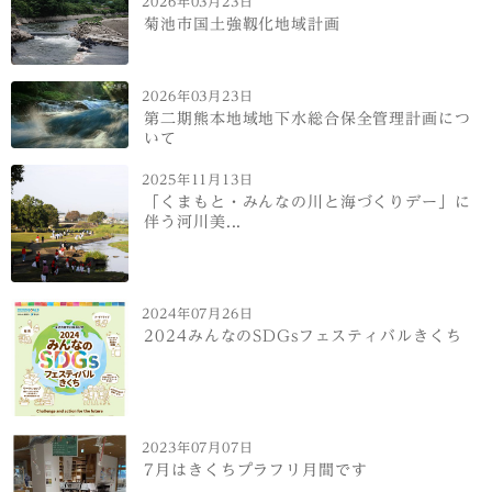
2026年03月23日
菊池市国土強靱化地域計画
2026年03月23日
第二期熊本地域地下水総合保全管理計画につ
いて
2025年11月13日
「くまもと・みんなの川と海づくりデー」に
伴う河川美...
2024年07月26日
2024みんなのSDGsフェスティバルきくち
2023年07月07日
7月はきくちプラフリ月間です