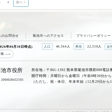
3
4
次へ >
へのお問合せ
菊池市へのアクセス
プライバシーポリシー
46,564人
22,516人
026年06月30日時点)
人口
男性
女
情報
菊池市役所
所在地：〒861-1392 熊本県菊池市隈府888
電話
開庁時間：月曜日から金曜日（午前8時30分から
00020432105
（ただし、祝・休日、年末年始（12月29日から