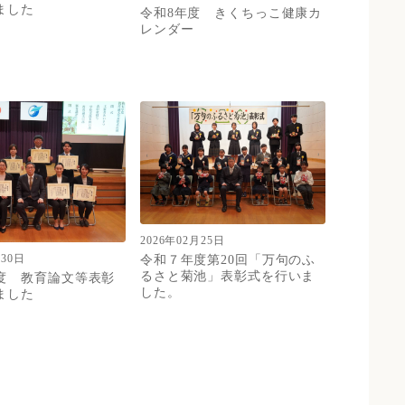
ました
令和8年度 きくちっこ健康カ
レンダー
2026年02月25日
月30日
令和７年度第20回「万句のふ
るさと菊池」表彰式を行いま
度 教育論文等表彰
した。
ました