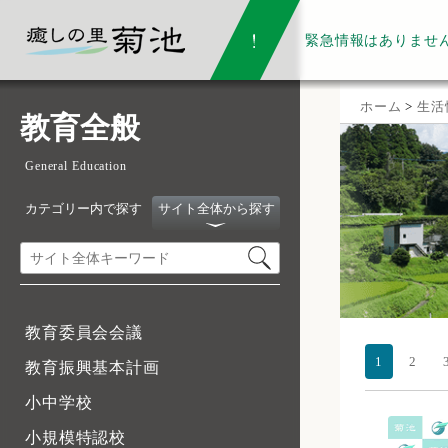
緊急情報は
ありませ
ホーム
>
生活
教育全般
General Education
カテゴリー内で探す
サイト全体から探す
教育委員会会議
1
2
教育振興基本計画
小中学校
小規模特認校