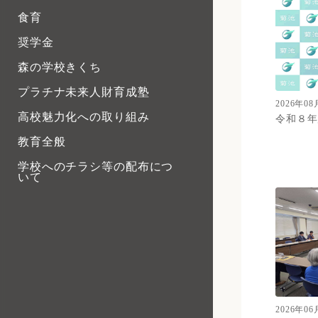
食育
奨学金
森の学校きくち
プラチナ未来人財育成塾
2026年08
高校魅力化への取り組み
令和８年
教育全般
学校へのチラシ等の配布につ
いて
2026年06