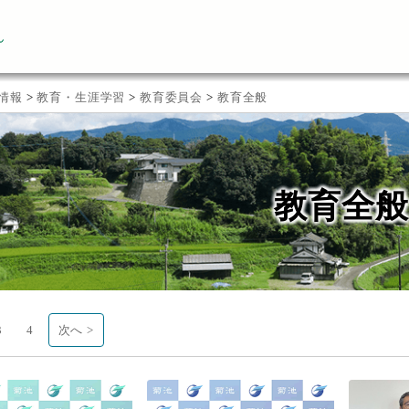
ん
情報
>
教育・生涯学習
>
教育委員会
>
教育全般
教育全般
3
4
次へ >