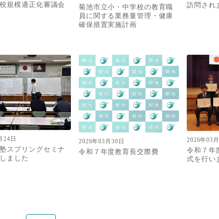
校規模適正化審議会
訪問され
菊池市立小・中学校の教育職
員に関する業務量管理・健康
確保措置実施計画
月24日
2026年03
2026年03月30日
塾スプリングセミナ
令和７年
令和７年度教育長交際費
しました
式を行い