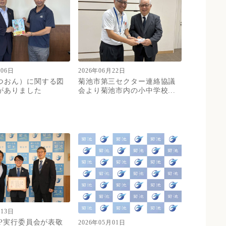
月06日
2026年06月22日
つおん）に関する図
菊池市第三セクター連絡協議
がありました
会より菊池市内の小中学校...
月13日
EP実行委員会が表敬
2026年05月01日