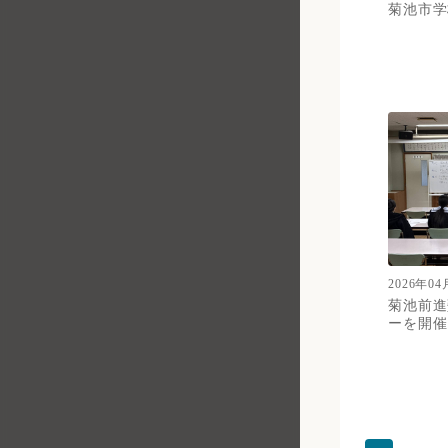
菊池市学
2026年04
菊池前進
ーを開催