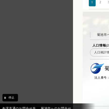
1
2
菊池市
人口情報(2
人口統計
法人番号：20
停止
各課直通のお問合せ先
菊池市へのお問合せ