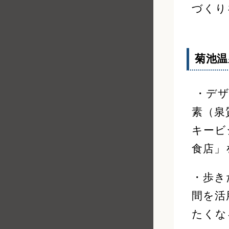
づくり
菊池
・デザ
素（泉
キービ
食店」
・歩き
間を活
たくな