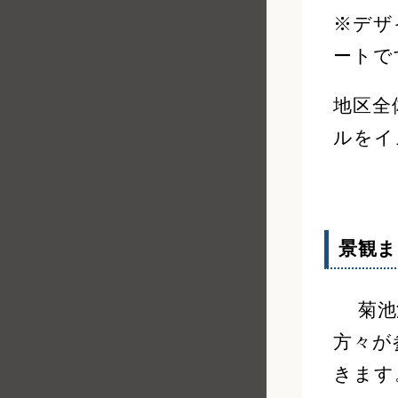
※デザ
ートで
地区全
ルをイ
景観ま
菊池温
方々が
きます