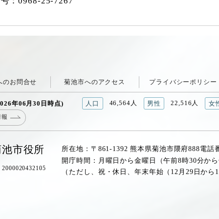
番号：
0968-25-7267
へのお問合せ
菊池市へのアクセス
プライバシーポリシー
46,564人
22,516人
026年06月30日時点)
人口
男性
女
情報
菊池市役所
所在地：〒861-1392 熊本県菊池市隈府888
電話
開庁時間：月曜日から金曜日（午前8時30分から
00020432105
（ただし、祝・休日、年末年始（12月29日から