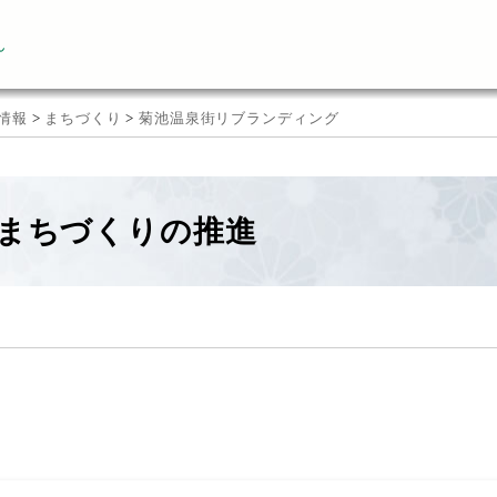
ん
情報
>
まちづくり
>
菊池温泉街リブランディング
まちづくりの推進