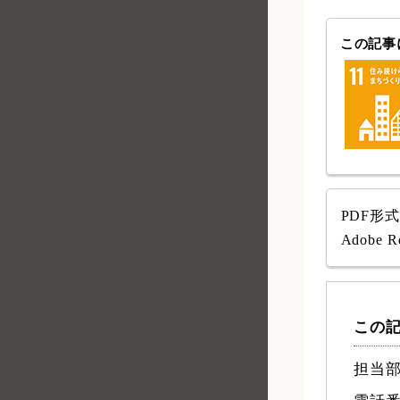
この記事に
PDF形
Adob
この
担当部