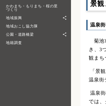
景観
かわまち・もりまち・桜の里
づくり
地域振興
温泉
地域おこし協力隊
公園・道路橋梁
菊池市
地籍調査
き、3
観まち
「景観
温泉街
温泉街
では、