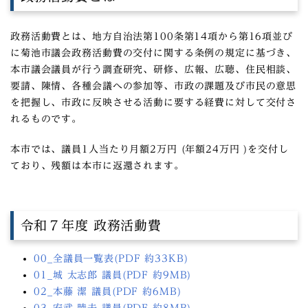
政務活動費とは、地方自治法第100条第14項から第16項並び
に菊池市議会政務活動費の交付に関する条例の規定に基づき、
本市議会議員が行う調査研究、研修、広報、広聴、住民相談、
要請、陳情、各種会議への参加等、市政の課題及び市民の意思
を把握し、市政に反映させる活動に要する経費に対して交付さ
れるものです。
本市では、議員1人当たり月額2万円 (年額24万円 )を交付し
ており、残額は本市に返還されます。
令和７年度 政務活動費
00_全議員一覧表(PDF 約33KB)
01_城 太志郎 議員(PDF 約9MB)
02_本藤 潔 議員(PDF 約6MB)
03_安武 睦夫 議員(PDF 約8MB)