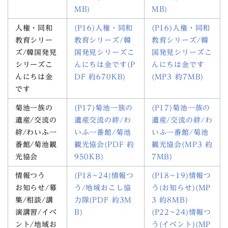
MB)
MB)
人権・同和
(P16)人権・同和
(P16)人権・同和
教育シリー
教育シリーズ/韓
教育シリーズ/韓
ズ/韓国発見
国発見シリーズこ
国発見シリーズこ
シリーズこ
んにちは金です(P
んにちは金です
んにちは金
DF 約670KB)
(MP3 約7MB)
です
菊池一族の
(P17)菊池一族の
(P17)菊池一族の
遺産/交流の
遺産交流の絆/わ
遺産/交流の絆/わ
絆/わいふ一
いふ一番館/菊池
いふ一番館/菊池
番館/菊池観
観光協会(PDF 約
観光協会(MP3 約
光協会
950KB)
7MB)
情報つう
(P18~24)情報つ
(P18~19)情報つ
お知らせ/募
う/地域おこし協
う(お知らせ)(MP
集/相談/講
力隊(PDF 約3M
3 約8MB)
演講習/イベ
B)
(P22~24)情報つ
ント/地域お
う(イベント)(MP